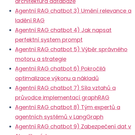
architektura databáze
Agentní RAG chatbot 3) Umění relevance a
ladění RAG
Agentní RAG chatbot 4) Jak napsat
perfektní system prompt
Agentní RAG chatbot 5) Výběr správného
motoru a strategie
Agentní RAG chatbot 6) Pokročilá
optimalizace výkonu a nákladů
Agentní RAG chatbot 7) Síla vztahů a
průvodce implementací graphRAG
Agentní RAG chatbot 8) Tým expertů a
agentních systémů v LangGraph
Agentní RAG chatbot 9) Zabezpečení dat v