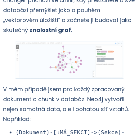
changer přichází ve chvíli, kdy přestanete o své
databázi přemýšlet jako o pouhém
„vektorovém úložišti“ a začnete ji budovat jako
skutečný
znalostní graf
.
V mém případě jsem pro každý zpracovaný
dokument a chunk v databázi Neo4j vytvořil
nejen samotná data, ale i bohatou síť vztahů.
Například:
(Dokument)-[:MÁ_SEKCI]->(Sekce)-