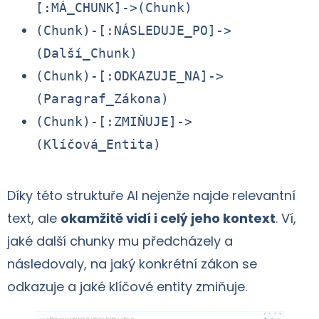
[:MÁ_CHUNK]->(Chunk)
(Chunk)-[:NÁSLEDUJE_PO]->
(Další_Chunk)
(Chunk)-[:ODKAZUJE_NA]->
(Paragraf_Zákona)
(Chunk)-[:ZMIŇUJE]->
(Klíčová_Entita)
Díky této struktuře AI nejenže najde relevantní
text, ale
okamžitě vidí i celý jeho kontext
. Ví,
jaké další chunky mu předcházely a
následovaly, na jaký konkrétní zákon se
odkazuje a jaké klíčové entity zmiňuje.