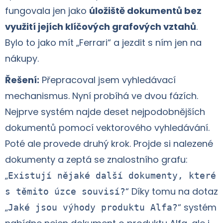
fungovala jen jako
úložiště dokumentů bez
využití jejích klíčových grafových vztahů
.
Bylo to jako mít „Ferrari“ a jezdit s ním jen na
nákupy.
Řešení:
Přepracoval jsem vyhledávací
mechanismus. Nyní probíhá ve dvou fázích.
Nejprve systém najde deset nejpodobnějších
dokumentů pomocí vektorového vyhledávání.
Poté ale provede druhý krok. Projde si nalezené
dokumenty a zeptá se znalostního grafu:
„
Existují nějaké další dokumenty, které
“ Díky tomu na dotaz
s těmito úzce souvisí?
„
“ systém
Jaké jsou výhody produktu Alfa?