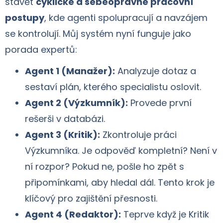
stavět
cyklické a sebeopravné pracovní
postupy
, kde agenti spolupracují a navzájem
se kontrolují. Můj systém nyní funguje jako
porada expertů:
Agent 1 (Manažer):
Analyzuje dotaz a
sestaví plán, kterého specialistu oslovit.
Agent 2 (Výzkumník):
Provede první
rešerši v databázi.
Agent 3 (Kritik):
Zkontroluje práci
Výzkumníka. Je odpověď kompletní? Není v
ní rozpor? Pokud ne, pošle ho zpět s
připomínkami, aby hledal dál. Tento krok je
klíčový pro zajištění přesnosti.
Agent 4 (Redaktor):
Teprve když je Kritik