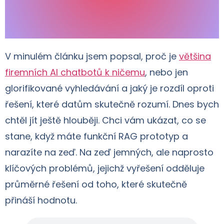
V minulém článku jsem popsal, proč je
většina
firemních AI chatbotů k ničemu
, nebo jen
glorifikované vyhledávání a jaký je rozdíl oproti
řešení, které datům skutečně rozumí. Dnes bych
chtěl jít ještě hlouběji. Chci vám ukázat, co se
stane, když máte funkční RAG prototyp a
narazíte na zeď. Na zeď jemných, ale naprosto
klíčových problémů, jejichž vyřešení odděluje
průměrné řešení od toho, které skutečně
přináší hodnotu.