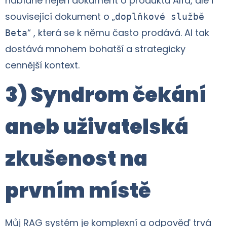
nabídne nejen dokument o produktu Alfa, ale i
související dokument o „
doplňkové službě
“ , která se k němu často prodává. AI tak
Beta
dostává mnohem bohatší a strategicky
cennější kontext.
3) Syndrom čekání
aneb uživatelská
zkušenost na
prvním místě
Můj RAG systém je komplexní a odpověď trvá