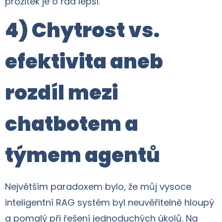
prožitek je o řád lepší.
4) Chytrost vs.
efektivita aneb
rozdíl mezi
chatbotem a
týmem agentů
Největším paradoxem bylo, že můj vysoce
inteligentní RAG systém byl neuvěřitelně hloupý
a pomalý při řešení jednoduchých úkolů. Na