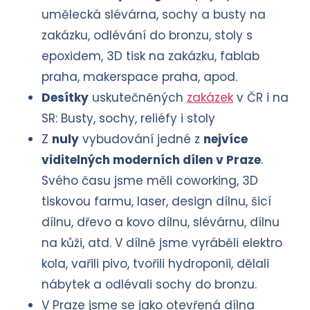
umělecká slévárna, sochy a busty na
zakázku, odlévání do bronzu, stoly s
epoxidem, 3D tisk na zakázku, fablab
praha, makerspace praha, apod.
Desítky
uskutečněných
zakázek
v ČR i na
SR: Busty, sochy, reliéfy i stoly
Z
nuly
vybudování jedné z
nejvíce
viditelných moderních dílen v Praze
.
Svého času jsme měli coworking, 3D
tiskovou farmu, laser, design dílnu, šicí
dílnu, dřevo a kovo dílnu, slévárnu, dílnu
na kůži, atd. V dílně jsme vyráběli elektro
kola, vařili pivo, tvořili hydroponii, dělali
nábytek a odlévali sochy do bronzu.
V Praze jsme se jako otevřená dílna