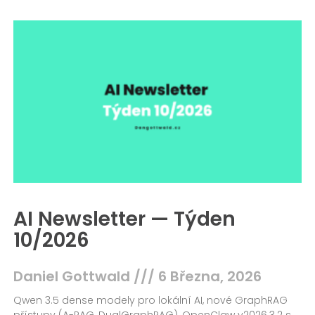
AI Newsletter — Týden
10/2026
Daniel Gottwald
6 Března, 2026
Qwen 3.5 dense modely pro lokální AI, nové GraphRAG