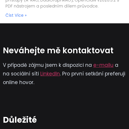
přístupy (A-RAG, DualGraphRAG), OpenClaw v2026.3.2 s
PDF nástrojem a posledním dílem průvodce.
Číst Více »
Neváhejte mě kontaktovat
V případě zájmu jsem k dispozici na
e-mailu
a
na sociální síti
LinkedIn
. Pro první setkání preferuji
online hovor.
Důležité