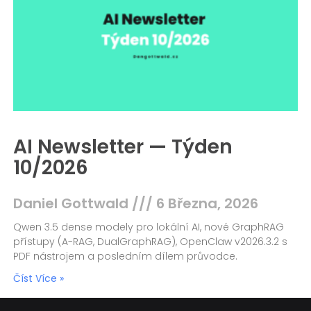
AI Newsletter — Týden
10/2026
Daniel Gottwald
6 Března, 2026
Qwen 3.5 dense modely pro lokální AI, nové GraphRAG
přístupy (A-RAG, DualGraphRAG), OpenClaw v2026.3.2 s
PDF nástrojem a posledním dílem průvodce.
Číst Více »