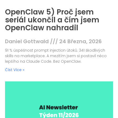
OpenClaw 5) Proč jsem
seriál ukončil a čím jsem
OpenClaw nahradil
Daniel Gottwald
24 Března, 2026
91 % úspěšnost prompt injection útoků. 341 škodlivých
skills na marketplace. A mezitím jsem si postavil něco
lepšího na Claude Code. Bez OpenClaw.
Číst Více »